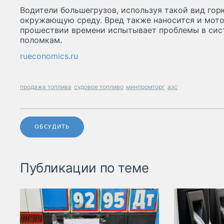
Водители большегрузов, используя такой вид гор
окружающую среду. Вред также наносится и мот
прошествии времени испытывает проблемы в сист
поломкам.
rueconomics.ru
продажа топлива
судовое топливо
минпромторг
азс
ОБСУДИТЬ
Публикации по теме