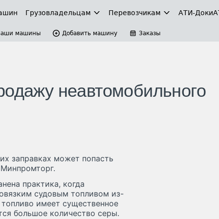
ашин
Грузовладельцам
Перевозчикам
АТИ-Доки
А
Ваши машины
Добавить машину
Заказы
родажу неавтомобильного
ких заправках может попасть
 Минпромторг.
нена практика, когда
овязким судовым топливом из-
е топливо имеет существенное
ится большое количество серы.