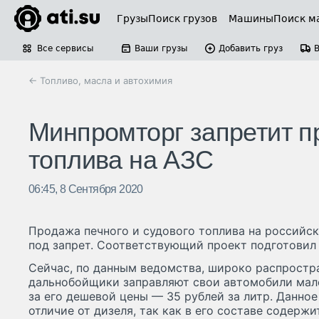
Грузы
Поиск грузов
Машины
Поиск м
Все сервисы
Ваши грузы
Добавить груз
← Топливо, масла и автохимия
Минпромторг запретит п
топлива на АЗС
06:45, 8 Сентября 2020
Продажа печного и судового топлива на российс
под запрет. Соответствующий проект подготовил
Сейчас, по данным ведомства, широко распростра
дальнобойщики заправляют свои автомобили мал
за его дешевой цены — 35 рублей за литр. Данно
отличие от дизеля, так как в его составе содерж