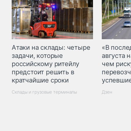
Атаки на склады: четыре
«В посл
задачи, которые
августа н
российскому ритейлу
чем рис
предстоит решить в
перевозч
кратчайшие сроки
успевшие
Склады и грузовые терминалы
Дзен