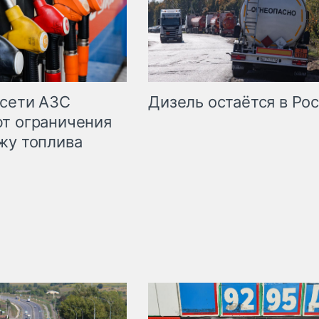
сети АЗС
Дизель остаётся в Ро
т ограничения
жу топлива