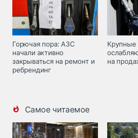
Горючая пора: АЗС
Крупные 
начали активно
ослабляю
закрываться на ремонт и
на прода
ребрендинг
Самое читаемое