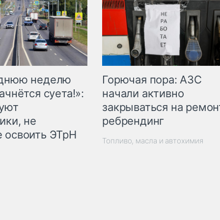
Горючая пора: АЗС
еднюю неделю
начали активно
ачнётся суета!»:
закрываться на ремон
куют
ребрендинг
ики, не
 освоить ЭТрН
Топливо, масла и автохимия