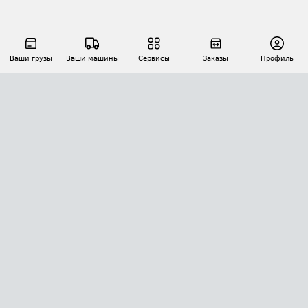
Ваши грузы
Ваши машины
Сервисы
Заказы
Профиль
АВТОМАТИЗАЦИЯ ПЕРЕВОЗОК
Площадки
Заказы
Торги
Тендеры
АТИ-Доки
GPS-мониторинг
АТИ Мессенджер
Цепочки грузов
API ATI.SU
ПОЛЕЗНОЕ
Расчет расстояний
БЕЗОПАСНОСТЬ
Академия ATI.SU
ATI.SU о безопасности
Звезды ATI.SU на вашем сайте
КОНТАКТЫ И ТАРИФЫ
Памятка по проверке контрагентов
Индекс ATI.SU FTL РФ
О системе ATI.SU