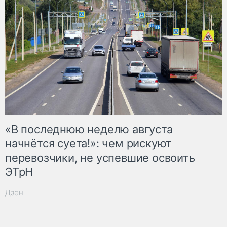
«В последнюю неделю августа
начнётся суета!»: чем рискуют
перевозчики, не успевшие освоить
ЭТрН
Дзен