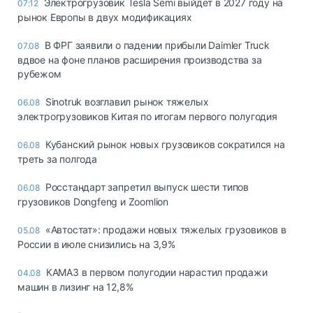
Электрогрузовик Tesla Semi выйдет в 2027 году на
07:12
рынок Европы в двух модификациях
В ФРГ заявили о падении прибыли Daimler Truck
07.08
вдвое на фоне планов расширения производства за
рубежом
Sinotruk возглавил рынок тяжелых
06.08
электрогрузовиков Китая по итогам первого полугодия
Кубанский рынок новых грузовиков сократился на
06.08
треть за полгода
Росстандарт запретил выпуск шести типов
06.08
грузовиков Dongfeng и Zoomlion
«Автостат»: продажи новых тяжелых грузовиков в
05.08
России в июле снизились на 3,9%
КАМАЗ в первом полугодии нарастил продажи
04.08
машин в лизинг на 12,8%