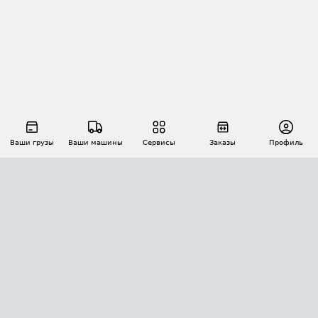
Ваши грузы
Ваши машины
Сервисы
Заказы
Профиль
АВТОМАТИЗАЦИЯ ПЕРЕВОЗОК
Площадки
Заказы
Торги
Тендеры
АТИ-Доки
GPS-мониторинг
АТИ Мессенджер
Цепочки грузов
API ATI.SU
ПОЛЕЗНОЕ