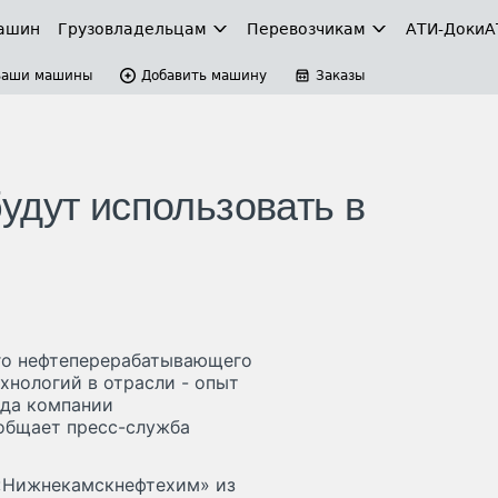
ашин
Грузовладельцам
Перевозчикам
АТИ-Доки
А
Ваши машины
Добавить машину
Заказы
удут использовать в
го нефтеперерабатывающего
хнологий в отрасли - опыт
ода компании
общает пресс-служба
«Нижнекамскнефтехим» из