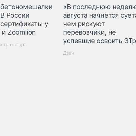
 бетономешалки
«В последнюю недел
 В России
августа начнётся суета
 сертификаты у
чем рискуют
 и Zoomlion
перевозчики, не
успевшие освоить ЭТ
й транспорт
Дзен