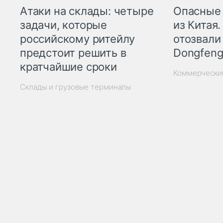
Опасные
Атаки на склады: четыре
из Китая.
задачи, которые
отозвали
российскому ритейлу
Dongfeng
предстоит решить в
кратчайшие сроки
Коммерчески
Склады и грузовые терминалы