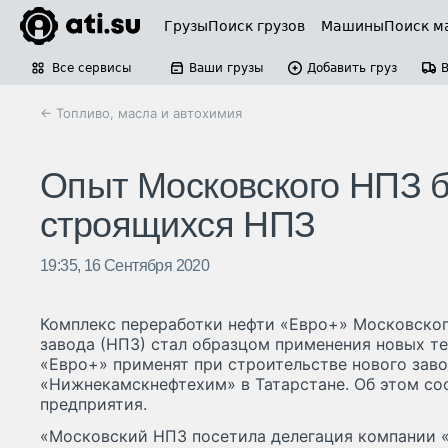
Грузы
Поиск грузов
Машины
Поиск м
Все сервисы
Ваши грузы
Добавить груз
← Топливо, масла и автохимия
Опыт Московского НПЗ б
строящихся НПЗ
19:35, 16 Сентября 2020
Комплекс переработки нефти «Евро+» Московско
завода (НПЗ) стал образцом применения новых те
«Евро+» применят при строительстве нового зав
«Нижнекамскнефтехим» в Татарстане. Об этом со
предприятия.
«Московский НПЗ посетила делегация компании 