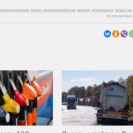
екамскнефтехим
планы
нефтепереработка
москва
нижнекамск
татарстан
39 просмотров 