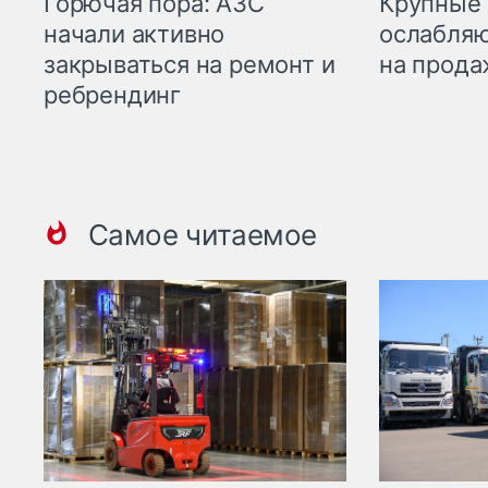
Горючая пора: АЗС
Крупные 
начали активно
ослабляю
закрываться на ремонт и
на прода
ребрендинг
Самое читаемое