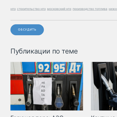
нпз
строительство нпз
московский нпз
производство топлива
нижн
ОБСУДИТЬ
Публикации по теме