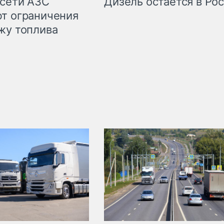
сети АЗС
Дизель остаётся в Ро
т ограничения
жу топлива