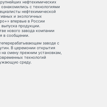
 крупнейших нефтехимических
в ознакомились с технологиями
пециалисты нефтехимической
тивных и экологичных
вро+» впервые в России
о выпуска продукции.
тве нового завода компании
я в сообщении.
теперерабатывающем заводе с
Путин. В церемонии открытия
л на смену прежним установкам,
современных технологий
ружающую среду.