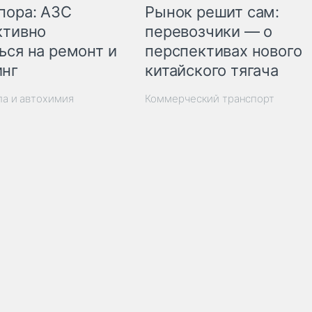
пора: АЗС
Рынок решит сам:
ктивно
перевозчики — о
ься на ремонт и
перспективах нового
инг
китайского тягача
ла и автохимия
Коммерческий транспорт