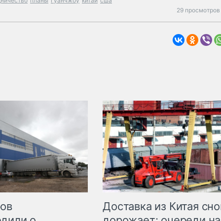
дничество
планы
гуанчжоу
китай
сша
29 просмотров 
Доставка из Китая сно
ров
дорожает: очереди на
дили о