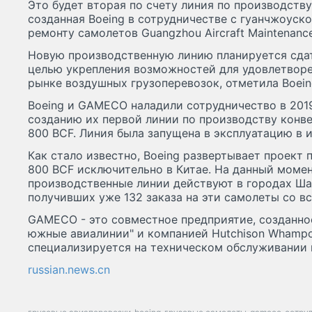
Это будет вторая по счету линия по производству
созданная Boeing в сотрудничестве с гуанчжоуск
ремонту самолетов Guangzhou Aircraft Maintenance
Новую производственную линию планируется сдать
целью укрепления возможностей для удовлетворе
рынке воздушных грузоперевозок, отметила Boein
Boeing и GAMECO наладили сотрудничество в 2019
созданию их первой линии по производству конв
800 BCF. Линия была запущена в эксплуатацию в 
Как стало известно, Boeing развертывает проект 
800 BCF исключительно в Китае. На данный моме
производственные линии действуют в городах Шан
получивших уже 132 заказа на эти самолеты со вс
GAMECO - это совместное предприятие, созданно
южные авиалинии" и компанией Hutchison Whampoa
специализируется на техническом обслуживании 
russian.news.cn