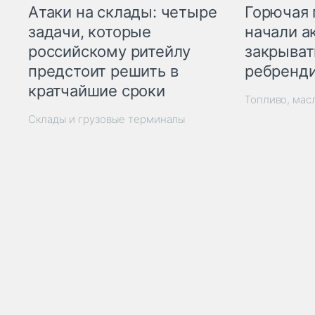
Горючая 
Атаки на склады: четыре
начали а
задачи, которые
закрыват
российскому ритейлу
ребренд
предстоит решить в
кратчайшие сроки
Топливо, мас
Склады и грузовые терминалы