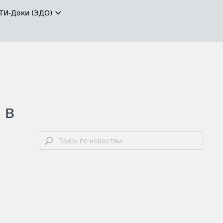
ТИ-Доки (ЭДО)
 в