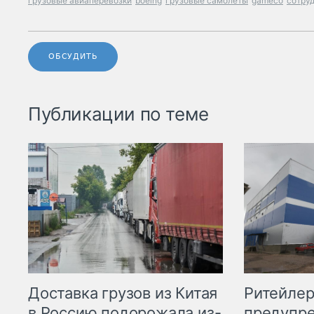
грузовые авиаперевозки
boeing
грузовые самолеты
gameco
сотру
ОБСУДИТЬ
Публикации по теме
Ритейле
Доставка грузов из Китая
предупре
в Россию подорожала из-