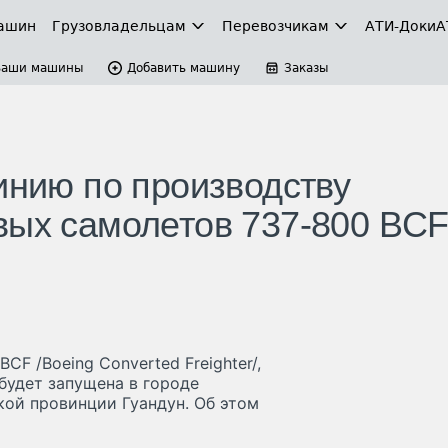
ашин
Грузовладельцам
Перевозчикам
АТИ-Доки
А
Ваши машины
Добавить машину
Заказы
инию по производству
вых самолетов 737-800 BCF
F /Boeing Converted Freighter/,
будет запущена в городе
ой провинции Гуандун. Об этом