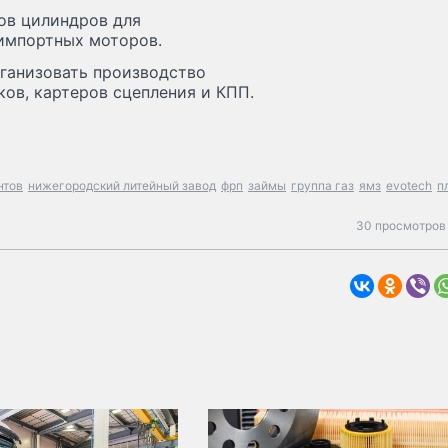
ков цилиндров для
 импортных моторов.
ганизовать производство
ов, картеров сцепления и КПП.
нтов
нижегородский литейный завод
фрп
займы
группа газ
ямз
evotech
п
30 просмотров 