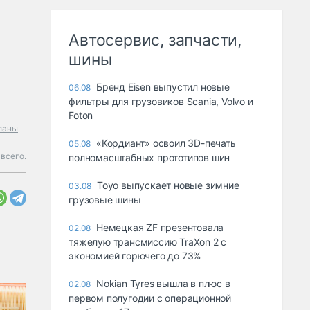
Автосервис, запчасти,
шины
Бренд Eisen выпустил новые
06.08
фильтры для грузовиков Scania, Volvo и
Foton
ланы
«Кордиант» освоил 3D-печать
05.08
всего.
полномасштабных прототипов шин
Toyo выпускает новые зимние
03.08
грузовые шины
Немецкая ZF презентовала
02.08
тяжелую трансмиссию TraXon 2 с
экономией горючего до 73%
Nokian Tyres вышла в плюс в
02.08
первом полугодии с операционной