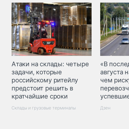
Атаки на склады: четыре
«В посл
задачи, которые
августа н
российскому ритейлу
чем рис
предстоит решить в
перевозч
кратчайшие сроки
успевшие
Склады и грузовые терминалы
Дзен