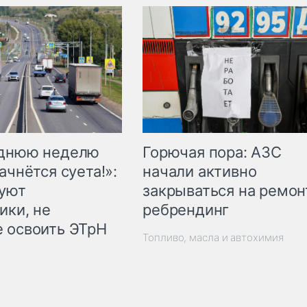
Горючая пора: АЗС
еднюю неделю
начали активно
ачнётся суета!»:
закрываться на ремон
куют
ребрендинг
ики, не
 освоить ЭТрН
Топливо, масла и автохимия