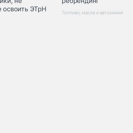
ребрендинг
ики, не
 освоить ЭТрН
Топливо, масла и автохимия