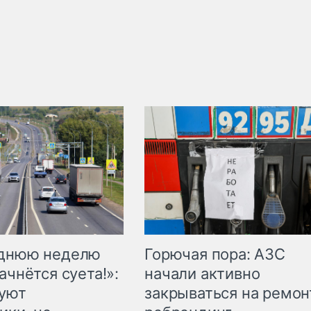
Горючая пора: АЗС
еднюю неделю
начали активно
ачнётся суета!»:
закрываться на ремон
куют