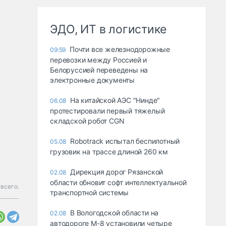
ЭДО, ИТ в логистике
Почти все железнодорожные
09:59
перевозки между Россией и
Белоруссией переведены на
электронные документы
На китайской АЭС "Нинде"
06.08
протестировали первый тяжелый
складской робот CGN
Robotrack испытал беспилотный
05.08
грузовик на трассе длиной 260 км
Дирекция дорог Рязанской
02.08
области обновит софт интеллектуальной
всего.
транспортной системы
В Вологодской области на
02.08
автодороге М-8 установили четыре