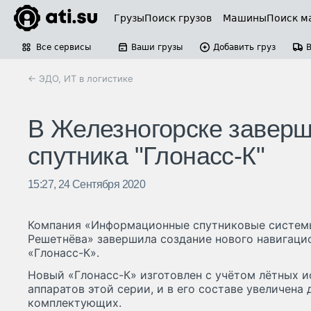
Грузы
Поиск грузов
Машины
Поиск м
Все сервисы
Ваши грузы
Добавить груз
← ЭДО, ИТ в логистике
В Железногорске заверш
спутника "Глонасс-К"
15:27, 24 Сентября 2020
Компания «Информационные спутниковые системы
Решетнёва» завершила создание нового навигаци
«Глонасс-К».
Новый «Глонасс-К» изготовлен с учётом лётных 
аппаратов этой серии, и в его составе увеличена
комплектующих.