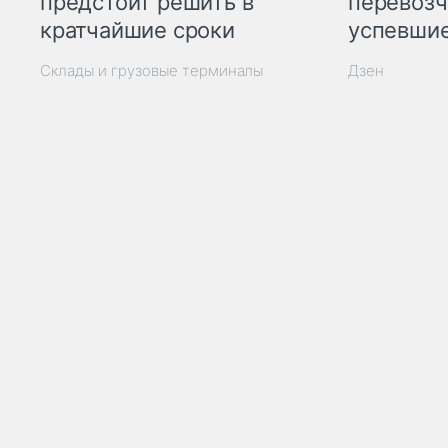
предстоит решить в
перевозч
кратчайшие сроки
успевшие
Склады и грузовые терминалы
Дзен