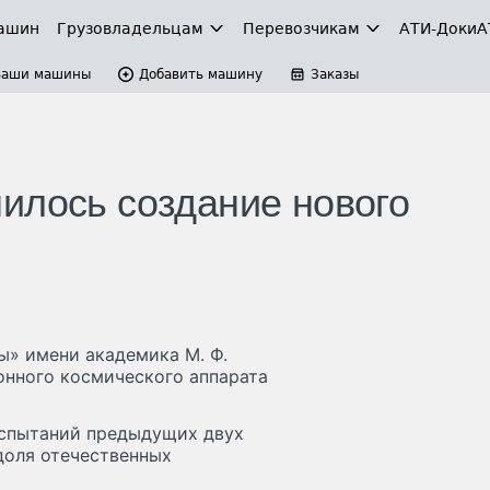
ашин
Грузовладельцам
Перевозчикам
АТИ-Доки
А
Ваши машины
Добавить машину
Заказы
илось создание нового
» имени академика М. Ф.
онного космического аппарата
испытаний предыдущих двух
 доля отечественных