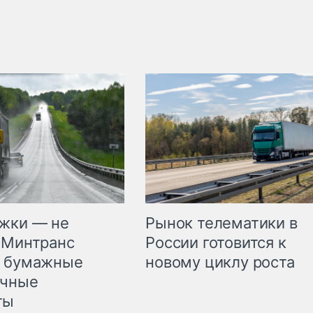
жки — не
Рынок телематики в
 Минтранс
России готовится к
л бумажные
новому циклу роста
очные
ты