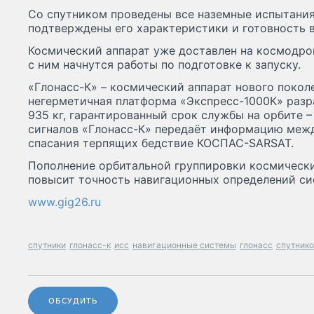
Со спутником проведены все наземные испытания,
подтверждены его характеристики и готовность 
Космический аппарат уже доставлен на космодро
с ним начнутся работы по подготовке к запуску.
«Глонасс-К» – космический аппарат нового поколе
негерметичная платформа «Экспресс-1000К» разр
935 кг, гарантированный срок службы на орбите 
сигналов «Глонасс-К» передаёт информацию меж
спасания терпящих бедствие КОСПАС-SARSAT.
Пополнение орбитальной группировки космическ
повысит точность навигационных определений с
www.gig26.ru
спутники
глонасс-к
исс
навигационные системы
глонасс
спутнико
ОБСУДИТЬ