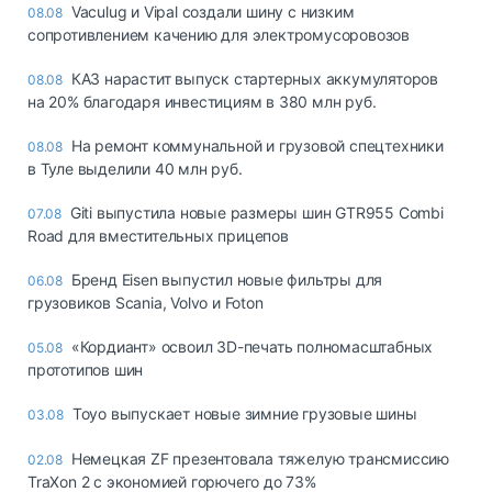
Vaculug и Vipal создали шину с низким
08.08
сопротивлением качению для электромусоровозов
КАЗ нарастит выпуск стартерных аккумуляторов
08.08
на 20% благодаря инвестициям в 380 млн руб.
На ремонт коммунальной и грузовой спецтехники
08.08
в Туле выделили 40 млн руб.
Giti выпустила новые размеры шин GTR955 Combi
07.08
Road для вместительных прицепов
Бренд Eisen выпустил новые фильтры для
06.08
грузовиков Scania, Volvo и Foton
«Кордиант» освоил 3D-печать полномасштабных
05.08
прототипов шин
Toyo выпускает новые зимние грузовые шины
03.08
Немецкая ZF презентовала тяжелую трансмиссию
02.08
TraXon 2 с экономией горючего до 73%