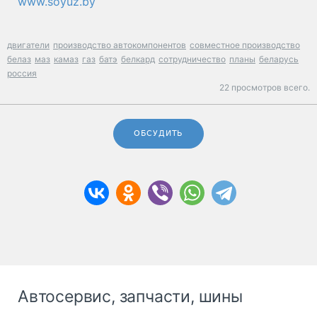
www.soyuz.by
двигатели
производство автокомпонентов
совместное производство
белаз
маз
камаз
газ
батэ
белкард
сотрудничество
планы
беларусь
россия
22 просмотров всего.
ОБСУДИТЬ
Автосервис, запчасти, шины