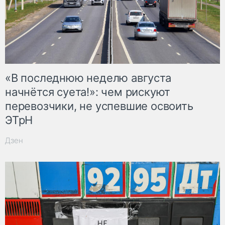
«В последнюю неделю августа
начнётся суета!»: чем рискуют
перевозчики, не успевшие освоить
ЭТрН
Дзен