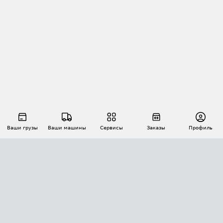
Ваши грузы
Ваши машины
Сервисы
Заказы
Профиль
АВТОМАТИЗАЦИЯ ПЕРЕВОЗОК
Площадки
Заказы
Торги
Тендеры
АТИ-Доки
GPS-мониторинг
АТИ Мессенджер
Цепочки грузов
API ATI.SU