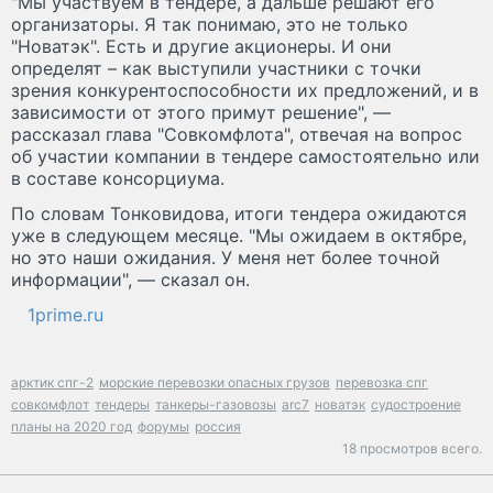
"Мы участвуем в тендере, а дальше решают его
организаторы. Я так понимаю, это не только
"Новатэк". Есть и другие акционеры. И они
определят – как выступили участники с точки
зрения конкурентоспособности их предложений, и в
зависимости от этого примут решение", —
рассказал глава "Совкомфлота", отвечая на вопрос
об участии компании в тендере самостоятельно или
в составе консорциума.
По словам Тонковидова, итоги тендера ожидаются
уже в следующем месяце. "Мы ожидаем в октябре,
но это наши ожидания. У меня нет более точной
информации", — сказал он.
1prime.ru
арктик спг-2
морские перевозки опасных грузов
перевозка спг
совкомфлот
тендеры
танкеры-газовозы
arc7
новатэк
судостроение
планы на 2020 год
форумы
россия
18 просмотров всего.