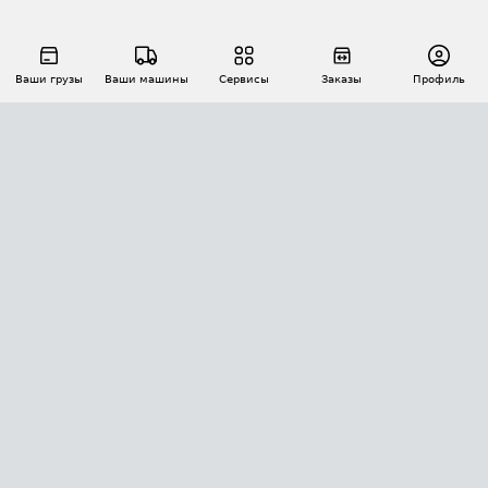
Ваши грузы
Ваши машины
Сервисы
Заказы
Профиль
АВТОМАТИЗАЦИЯ ПЕРЕВОЗОК
Площадки
Заказы
Торги
Тендеры
АТИ-Доки
GPS-мониторинг
АТИ Мессенджер
Цепочки грузов
API ATI.SU
ПОЛЕЗНОЕ
Расчет расстояний
БЕЗОПАСНОСТЬ
Академия ATI.SU
ATI.SU о безопасности
Звезды ATI.SU на вашем сайте
КОНТАКТЫ И ТАРИФЫ
Памятка по проверке контрагентов
Индекс ATI.SU FTL РФ
О системе ATI.SU
Светофор+