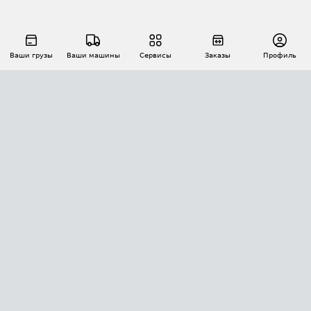
Ваши грузы
Ваши машины
Сервисы
Заказы
Профиль
АВТОМАТИЗАЦИЯ ПЕРЕВОЗОК
Площадки
Заказы
Торги
Тендеры
АТИ-Доки
GPS-мониторинг
АТИ Мессенджер
Цепочки грузов
API ATI.SU
ПОЛЕЗНОЕ
Расчет расстояний
БЕЗОПАСНОСТЬ
Академия ATI.SU
ATI.SU о безопасности
Звезды ATI.SU на вашем сайте
КОНТАКТЫ И ТАРИФЫ
Памятка по проверке контрагентов
Индекс ATI.SU FTL РФ
О системе ATI.SU