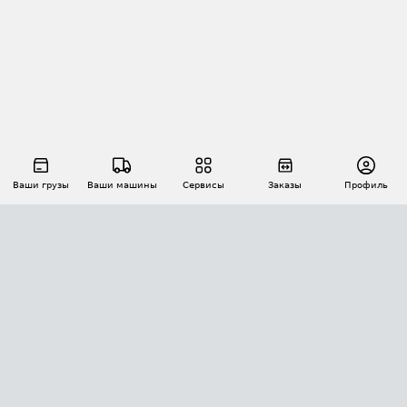
Ваши грузы
Ваши машины
Сервисы
Заказы
Профиль
АВТОМАТИЗАЦИЯ ПЕРЕВОЗОК
Площадки
Заказы
Торги
Тендеры
АТИ-Доки
GPS-мониторинг
АТИ Мессенджер
Цепочки грузов
API ATI.SU
ПОЛЕЗНОЕ