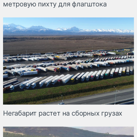
метровую пихту для флагштока
Негабарит растет на сборных грузах