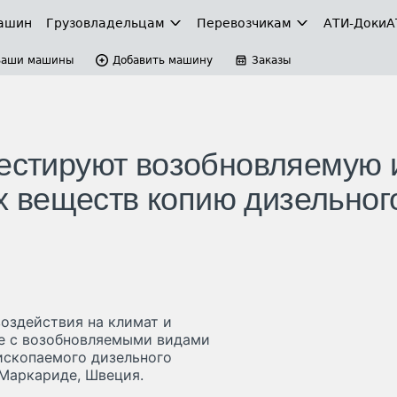
ашин
Грузовладельцам
Перевозчикам
АТИ-Доки
А
Ваши машины
Добавить машину
Заказы
тестируют возобновляемую 
 веществ копию дизельног
оздействия на климат и
ие с возобновляемыми видами
 ископаемого дизельного
 Маркариде, Швеция.