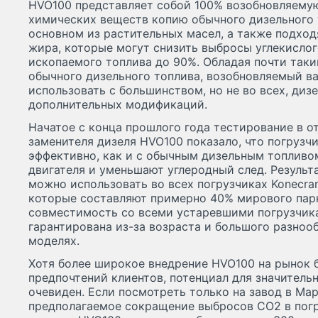
HVO100 представляет собой 100% возобновляему
химических веществ копию обычного дизельного 
основном из растительных масел, а также подхо
жира, которые могут снизить выбросы углекислого
ископаемого топлива до 90%. Обладая почти таки
обычного дизельного топлива, возобновляемый в
использовать с большинством, но не во всех, диз
дополнительных модификаций.
Начатое с конца прошлого года тестирование в о
заменителя дизеля HVO100 показало, что погрузч
эффективно, как и с обычным дизельным топливо
двигателя и уменьшают углеродный след. Результ
можно использовать во всех погрузчиках Konecra
которые составляют примерно 40% мирового пар
совместимость со всеми устаревшими погрузчика
гарантирована из-за возраста и большого разноо
моделях.
Хотя более широкое внедрение HVO100 на рынок б
предпочтений клиентов, потенциал для значител
очевиден. Если посмотреть только на завод в Ма
предполагаемое сокращение выбросов CO2 в погр