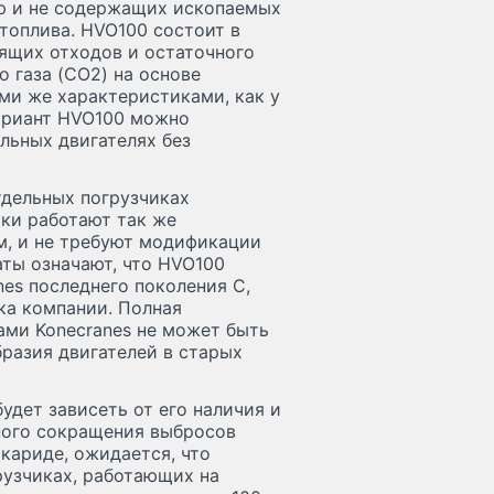
ю и не содержащих ископаемых
топлива. HVO100 состоит в
дящих отходов и остаточного
 газа (CO2) на основе
ми же характеристиками, как у
ариант HVO100 можно
ельных двигателях без
тдельных погрузчиках
ики работают так же
м, и не требуют модификации
аты означают, что HVO100
nes последнего поколения C,
ка компании. Полная
ми Konecranes не может быть
бразия двигателей в старых
удет зависеть от его наличия и
ьного сокращения выбросов
ркариде, ожидается, что
узчиках, работающих на