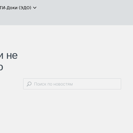
ТИ-Доки (ЭДО)
и не
о