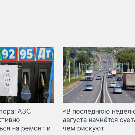
пора: АЗС
«В последнюю недел
ктивно
августа начнётся суета
ься на ремонт и
чем рискуют