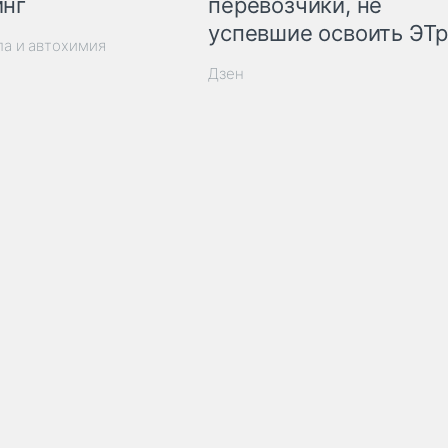
инг
перевозчики, не
успевшие освоить ЭТ
ла и автохимия
Дзен