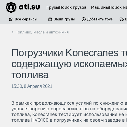
Грузы
Поиск грузов
Машины
Поиск м
Все сервисы
Ваши грузы
Добавить груз
← Топливо, масла и автохимия
Погрузчики Konecranes 
содержащую ископаемых
топлива
15:30, 8 Апреля 2021
В рамках продолжающихся усилий по снижению в
удовлетворению спроса клиентов на оборудован
топлива, Konecranes тестирует использование не
топлива HVO100 в погрузчиках на своем заводе в