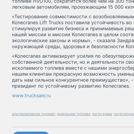
топливе HVO100, сократится более чем на 300 тонн
легковым автомобилям, проезжающим 15 000 кило
«Тестирование совместимости с возобновляемым 
Konecranes Lift Trucks поставила устойчивость во 
стимулируя развитие бизнеса и принимаемые реш
нашей миссии и миссии Konecranes в целом соот
экологические законы и нормы», - сказала Зандр
окружающей среды, здоровья и безопасности Konec
«Konecranes активизирует усилия по обезуглерож
собственной деятельности, но и деятельности сво
ископаемого топлива вместе с нашими энергосб
нашим клиентам прекрасную возможность уменьш
дать нам сильное конкурентное преимущество», -
президент по устойчивому развитию Konecranes.
www.trucksale.ru
альтернативное топливо
дизельное топливо
погрузчики
погрузочно