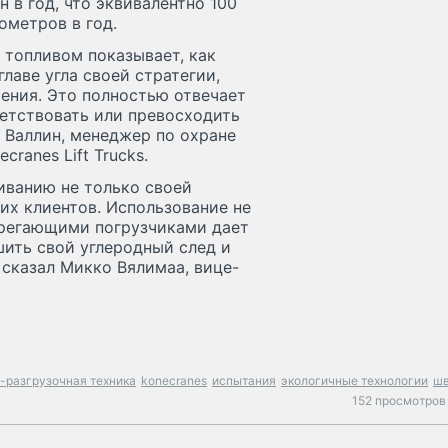
 в год, что эквивалентно 100
метров в год.
топливом показывает, как
главе угла своей стратегии,
ения. Это полностью отвечает
ветствовать или превосходить
а Валлин, менеджер по охране
ranes Lift Trucks.
иванию не только своей
их клиентов. Использование не
ерегающими погрузчиками дает
ить свой углеродный след и
 сказал Микко Вялимаа, вице-
-разгрузочная техника
konecranes
испытания
экологичные технологии
ш
152 просмотров 