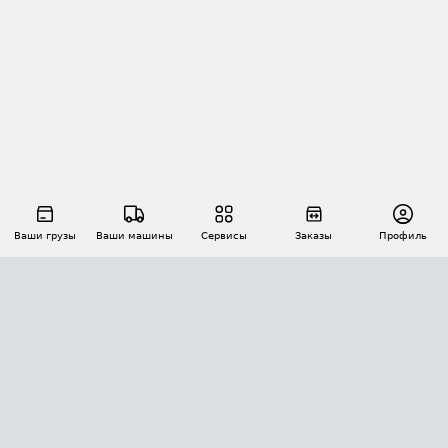
Ваши грузы
Ваши машины
Сервисы
Заказы
Профиль
АВТОМАТИЗАЦИЯ ПЕРЕВОЗОК
Площадки
Заказы
Торги
Тендеры
АТИ-Доки
GPS-мониторинг
АТИ Мессенджер
Цепочки грузов
API ATI.SU