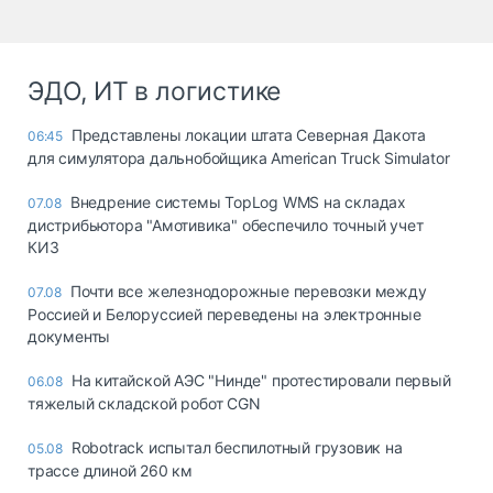
ЭДО, ИТ в логистике
Представлены локации штата Северная Дакота
06:45
для симулятора дальнобойщика American Truck Simulator
Внедрение системы TopLog WMS на складах
07.08
дистрибьютора "Амотивика" обеспечило точный учет
КИЗ
Почти все железнодорожные перевозки между
07.08
Россией и Белоруссией переведены на электронные
документы
На китайской АЭС "Нинде" протестировали первый
06.08
тяжелый складской робот CGN
Robotrack испытал беспилотный грузовик на
05.08
трассе длиной 260 км