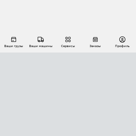
Ваши грузы
Ваши машины
Сервисы
Заказы
Профиль
АВТОМАТИЗАЦИЯ ПЕРЕВОЗОК
Площадки
Заказы
Торги
Тендеры
АТИ-Доки
GPS-мониторинг
АТИ Мессенджер
Цепочки грузов
API ATI.SU
ПОЛЕЗНОЕ
Расчет расстояний
БЕЗОПАСНОСТЬ
Академия ATI.SU