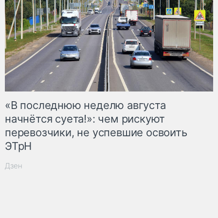
«В последнюю неделю августа
начнётся суета!»: чем рискуют
перевозчики, не успевшие освоить
ЭТрН
Дзен