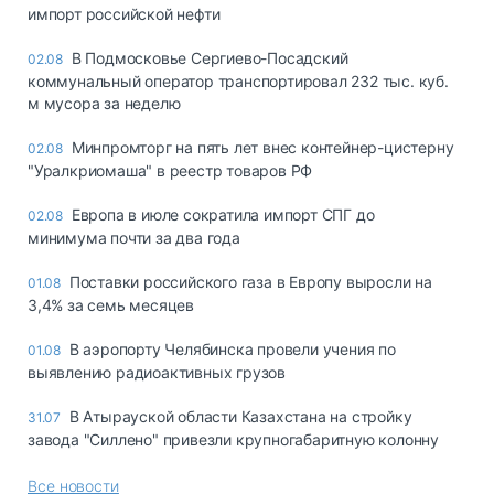
импорт российской нефти
В Подмосковье Сергиево-Посадский
02.08
коммунальный оператор транспортировал 232 тыс. куб.
м мусора за неделю
Минпромторг на пять лет внес контейнер-цистерну
02.08
"Уралкриомаша" в реестр товаров РФ
Европа в июле сократила импорт СПГ до
02.08
минимума почти за два года
Поставки российского газа в Европу выросли на
01.08
3,4% за семь месяцев
В аэропорту Челябинска провели учения по
01.08
выявлению радиоактивных грузов
В Атырауской области Казахстана на стройку
31.07
завода "Силлено" привезли крупногабаритную колонну
Все новости