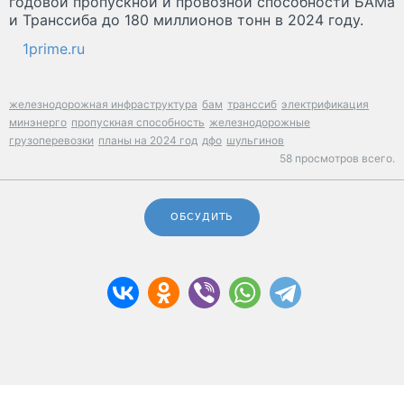
годовой пропускной и провозной способности БАМа
и Транссиба до 180 миллионов тонн в 2024 году.
1prime.ru
железнодорожная инфраструктура
бам
транссиб
электрификация
минэнерго
пропускная способность
железнодорожные
грузоперевозки
планы на 2024 год
дфо
шульгинов
58 просмотров всего.
ОБСУДИТЬ