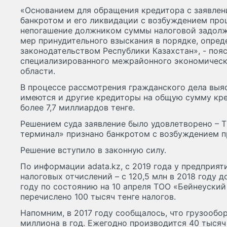
«Основанием для обращения кредитора с заявлен
банкротом и его ликвидации с возбуждением про
непогашение должником суммы налоговой задолж
мер принудительного взыскания в порядке, опре
законодательством Республики Казахстан», - поя
специализированного межрайонного экономическ
области.
В процессе рассмотрения гражданского дела выяс
имеются и другие кредиторы на общую сумму кр
более 7,7 миллиардов тенге.
Решением суда заявление было удовлетворено – 
терминал» признано банкротом с возбуждением п
Решение вступило в законную силу.
По информации adata.kz, с 2019 года у предприят
налоговых отчислений – с 120,5 млн в 2018 году до
году по состоянию на 10 апреля ТОО «Бейнеуски
перечислено 100 тысяч тенге налогов.
Напомним, в 2017 году сообщалось, что грузообо
миллиона в год. Ежегодно производится 40 тысяч 