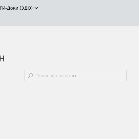
ТИ-Доки (ЭДО)
н