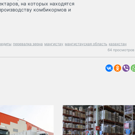
ктаров, на которых находятся
 производству комбикормов и
редиты
перевалка зерна
мангистау
мангистауская область
казахстан
64 просмотров 