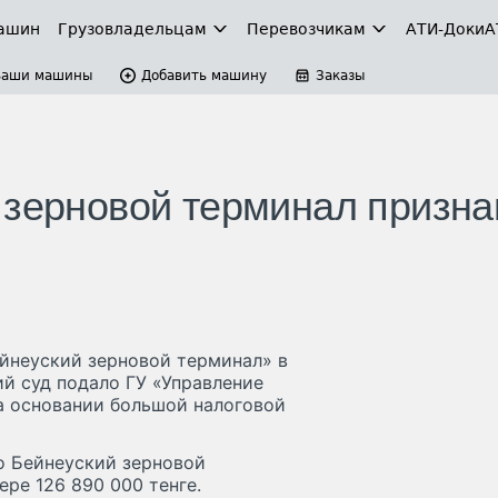
ашин
Грузовладельцам
Перевозчикам
АТИ-Доки
А
Ваши машины
Добавить машину
Заказы
 зерновой терминал призна
йнеуский зерновой терминал» в
 суд подало ГУ «Управление
а основании большой налоговой
то Бейнеуский зерновой
ре 126 890 000 тенге.