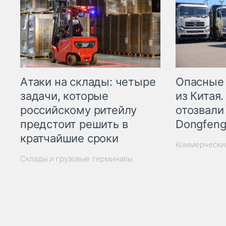
Опасные
Атаки на склады: четыре
из Китая.
задачи, которые
отозвали
российскому ритейлу
Dongfeng
предстоит решить в
кратчайшие сроки
Коммерчески
Склады и грузовые терминалы