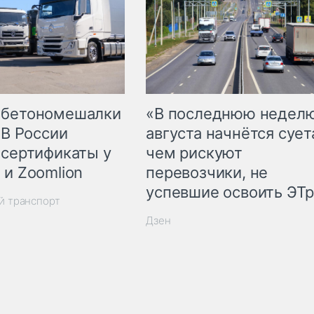
 бетономешалки
«В последнюю недел
 В России
августа начнётся суета
 сертификаты у
чем рискуют
 и Zoomlion
перевозчики, не
успевшие освоить ЭТ
й транспорт
Дзен