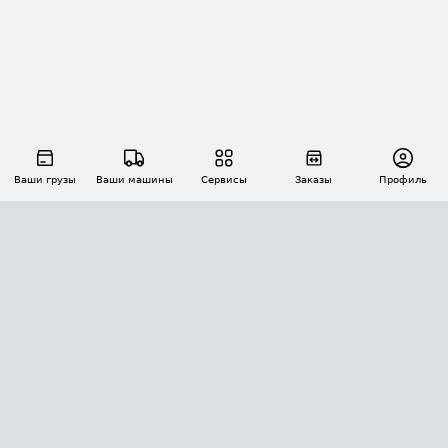
Ваши грузы
Ваши машины
Сервисы
Заказы
Профиль
АВТОМАТИЗАЦИЯ ПЕРЕВОЗОК
Площадки
Заказы
Торги
Тендеры
АТИ-Доки
GPS-мониторинг
АТИ Мессенджер
Цепочки грузов
API ATI.SU
ПОЛЕЗНОЕ
Расчет расстояний