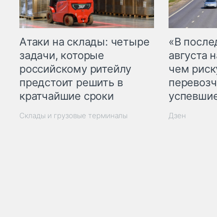
Атаки на склады: четыре
«В посл
задачи, которые
августа н
российскому ритейлу
чем рис
предстоит решить в
перевозч
кратчайшие сроки
успевшие
Склады и грузовые терминалы
Дзен