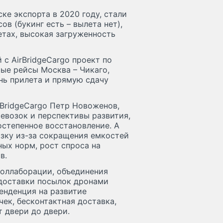
ке экспорта в 2020 году, стали
в (букинг есть – вылета нет),
етах, высокая загруженность
с AirBridgeCargo проект по
ые рейсы Москва – Чикаго,
нь прилета и прямую сдачу
rBridgeCargo Петр Новоженов,
евозок и перспективы развития,
остепенное восстановление. А
озку из-за сокращения емкостей
ых норм, рост спроса на
в.
коллаборации, объединения
 доставки посылок дронами
тенденция на развитие
ек, бесконтактная доставка,
т двери до двери.