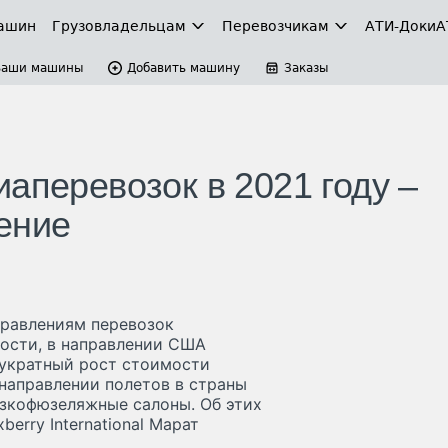
ашин
Грузовладельцам
Перевозчикам
АТИ-Доки
А
Ваши машины
Добавить машину
Заказы
аперевозок в 2021 году –
ение
правлениям перевозок
ности, в направлении США
вукратный рост стоимости
направлении полетов в страны
 узкофюзеляжные салоны. Об этих
erry International Марат