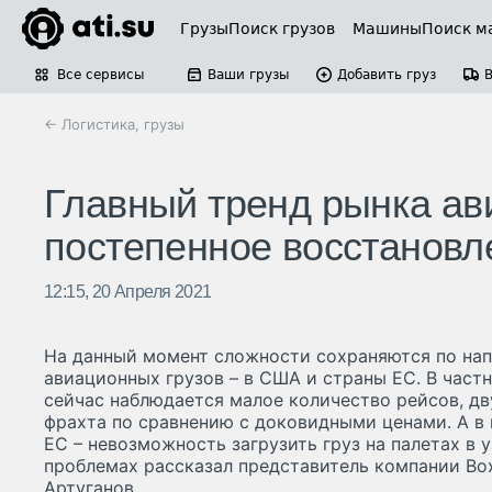
Грузы
Поиск грузов
Машины
Поиск м
Все сервисы
Ваши грузы
Добавить груз
← Логистика, грузы
Главный тренд рынка ави
постепенное восстановл
12:15, 20 Апреля 2021
На данный момент сложности сохраняются по на
авиационных грузов – в США и страны ЕС. В част
сейчас наблюдается малое количество рейсов, д
фрахта по сравнению с доковидными ценами. А в 
ЕС – невозможность загрузить груз на палетах в
проблемах рассказал представитель компании Boxb
Артуганов.