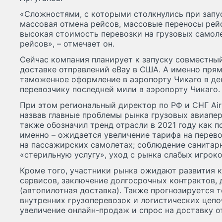
«Сложностями, с которыми столкнулись при запус
массовая отмена рейсов, массовые переносы рейсо
высокая стоимость перевозки на грузовых самол
рейсов», – отмечает он.
Сейчас компания планирует к запуску совместный 
доставке отправлений eBay в США. А именно прям
таможенное оформление в аэропорту Чикаго в де
перевозчику последней мили в аэропорту Чикаго.
При этом региональный директор по РФ и СНГ Ai
назвав главные проблемы рынка грузовых авиапер
также обозначил тренд отрасли в 2021 году как п
именно – ожидается увеличение тарифа на перев
на пассажирских самолетах; соблюдение санитарн
«стерильную услугу», уход с рынка слабых игроко
Кроме того, участники рынка ожидают развития 
сервисов, заключение долгосрочных контрактов,
(автопилотная доставка). Также прогнозируется 
внутренних грузоперевозок и логистических цепоч
увеличение онлайн-продаж и спрос на доставку о