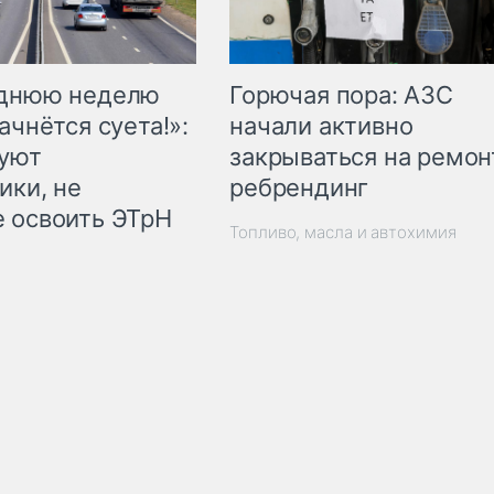
Горючая пора: АЗС
еднюю неделю
начали активно
ачнётся суета!»:
закрываться на ремон
куют
ребрендинг
ики, не
 освоить ЭТрН
Топливо, масла и автохимия