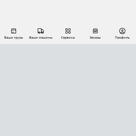
Ваши грузы
Ваши машины
Сервисы
Заказы
Профиль
АВТОМАТИЗАЦИЯ ПЕРЕВОЗОК
Площадки
Заказы
Торги
Тендеры
АТИ-Доки
GPS-мониторинг
АТИ Мессенджер
Цепочки грузов
API ATI.SU
ПОЛЕЗНОЕ
Расчет расстояний
БЕЗОПАСНОСТЬ
Академия ATI.SU
ATI.SU о безопасности
Звезды ATI.SU на вашем сайте