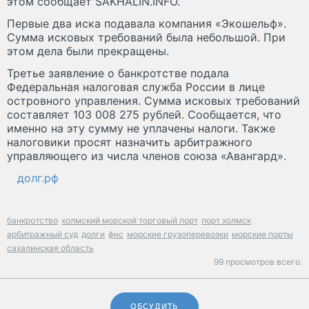
этом сообщает SAKHALIN.INFO.
Первые два иска подавала компания «Экошельф».
Сумма исковых требований была небольшой. При
этом дела были прекращены.
Третье заявление о банкротстве подала
Федеральная налоговая служба России в лице
островного управления. Сумма исковых требований
составляет 103 008 275 рублей. Сообщается, что
именно на эту сумму не уплачены налоги. Также
налоговики просят назначить арбитражного
управляющего из числа членов союза «Авангард».
долг.рф
банкротство
холмский морской торговый порт
порт холмск
арбитражный суд
долги
фнс
морские грузоперевозки
морские порты
сахалинская область
99 просмотров всего.
ОБСУДИТЬ