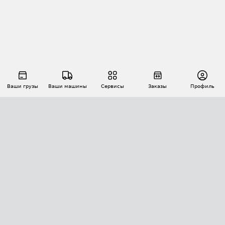
Ваши грузы
Ваши машины
Сервисы
Заказы
Профиль
АВТОМАТИЗАЦИЯ ПЕРЕВОЗОК
Площадки
Заказы
Торги
Тендеры
АТИ-Доки
GPS-мониторинг
АТИ Мессенджер
Цепочки грузов
API ATI.SU
ПОЛЕЗНОЕ
Расчет расстояний