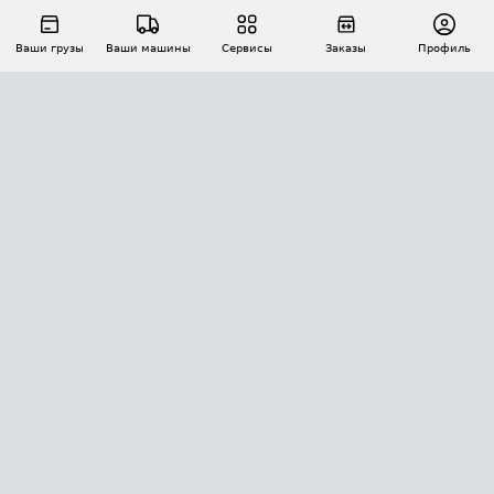
Ваши грузы
Ваши машины
Сервисы
Заказы
Профиль
АВТОМАТИЗАЦИЯ ПЕРЕВОЗОК
Площадки
Заказы
Торги
Тендеры
АТИ-Доки
GPS-мониторинг
АТИ Мессенджер
Цепочки грузов
API ATI.SU
ПОЛЕЗНОЕ
Расчет расстояний
БЕЗОПАСНОСТЬ
Академия ATI.SU
ATI.SU о безопасности
Звезды ATI.SU на вашем сайте
КОНТАКТЫ И ТАРИФЫ
Памятка по проверке контрагентов
Индекс ATI.SU FTL РФ
О системе ATI.SU
Светофор+
Средние ставки
ИНФОРМАЦИЯ
Контактная информация
Страхование