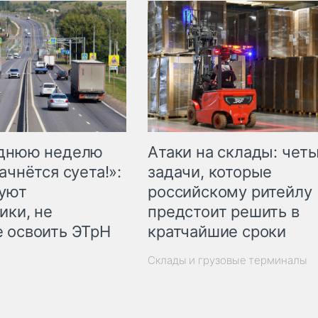
еднюю неделю
Атаки на склады: чет
ачнётся суета!»:
задачи, которые
куют
российскому ритейлу
ики, не
предстоит решить в
 освоить ЭТрН
кратчайшие сроки
Склады и грузовые терминалы