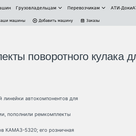
ашин
Грузовладельцам
Перевозчикам
АТИ-Доки
А
Ваши машины
Добавить машину
Заказы
плекты поворотного кулака д
ой линейки автокомпонентов для
ии, пополнили ремкомплекты
ов КАМАЗ-5320; его розничная