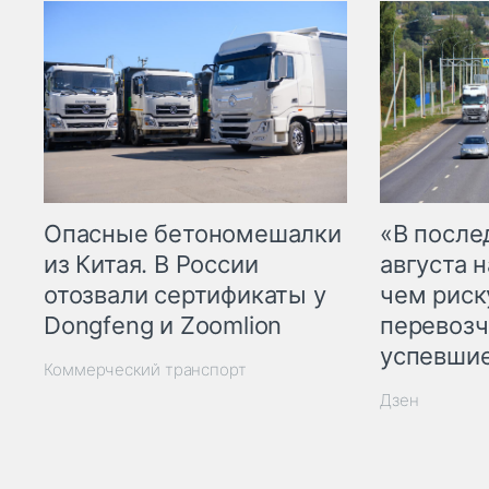
Опасные бетономешалки
«В посл
из Китая. В России
августа н
отозвали сертификаты у
чем рис
Dongfeng и Zoomlion
перевозч
успевшие
Коммерческий транспорт
Дзен