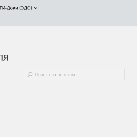
ТИ-Доки (ЭДО)
ля