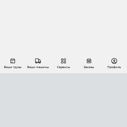
Ваши грузы
Ваши машины
Сервисы
Заказы
Профиль
АВТОМАТИЗАЦИЯ ПЕРЕВОЗОК
Площадки
Заказы
Торги
Тендеры
АТИ-Доки
GPS-мониторинг
АТИ Мессенджер
Цепочки грузов
API ATI.SU