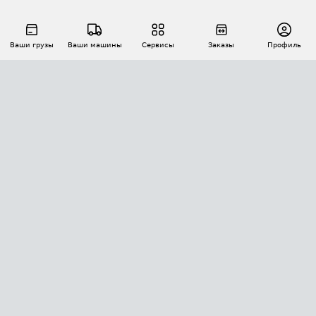
Ваши грузы
Ваши машины
Сервисы
Заказы
Профиль
АВТОМАТИЗАЦИЯ ПЕРЕВОЗОК
Площадки
Заказы
Торги
Тендеры
АТИ-Доки
GPS-мониторинг
АТИ Мессенджер
Цепочки грузов
API ATI.SU
ПОЛЕЗНОЕ
Расчет расстояний
БЕЗОПАСНОСТЬ
Академия ATI.SU
ATI.SU о безопасности
Звезды ATI.SU на вашем сайте
КОНТАКТЫ И ТАРИФЫ
Памятка по проверке контрагентов
Индекс ATI.SU FTL РФ
О системе ATI.SU
Светофор+
Средние ставки
ИНФОРМАЦИЯ