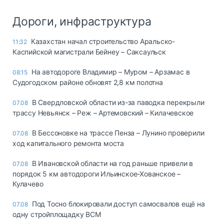
Дороги, инфраструктура
Казахстан начал строительство Аральско-
11:32
Каспийской магистрали Бейнеу – Саксаульск
На автодороге Владимир – Муром – Арзамас в
08:15
Судогодском районе обновят 2,8 км полотна
В Свердловской области из-за паводка перекрыли
07.08
трассу Невьянск – Реж – Артемовский – Килачевское
В Бессоновке на трассе Пенза – Лунино проверили
07.08
ход капитального ремонта моста
В Ивановской области на год раньше привели в
07.08
порядок 5 км автодороги Ильинское-Хованское –
Кулачево
Под Тосно блокировали доступ самосвалов ещё на
07.08
одну стройплощадку ВСМ