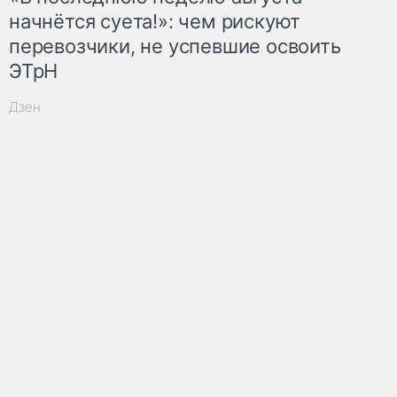
начнётся суета!»: чем рискуют
перевозчики, не успевшие освоить
ЭТрН
Дзен