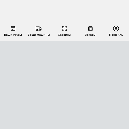
Ваши грузы
Ваши машины
Сервисы
Заказы
Профиль
АВТОМАТИЗАЦИЯ ПЕРЕВОЗОК
Площадки
Заказы
Торги
Тендеры
АТИ-Доки
GPS-мониторинг
АТИ Мессенджер
Цепочки грузов
API ATI.SU
ПОЛЕЗНОЕ
Расчет расстояний
БЕЗОПАСНОСТЬ
Академия ATI.SU
ATI.SU о безопасности
Звезды ATI.SU на вашем сайте