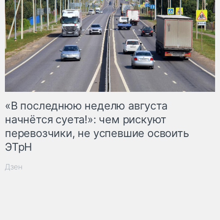
«В последнюю неделю августа
начнётся суета!»: чем рискуют
перевозчики, не успевшие освоить
ЭТрН
Дзен