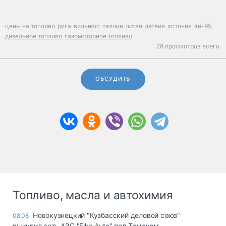
цены на топливо
рига
вильнюс
таллин
литва
латвия
эстония
аи-95
дизельное топливо
газомоторное топливо
28 просмотров всего.
ОБСУДИТЬ
Топливо, масла и автохимия
Новокузнецкий "Кузбасский деловой союз"
08.08
выкупил сеть АЗС "Elke Auto" под Томском