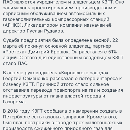
ПАО является учредителем и владельцем КЗГТ. Оно
занималось проектированием, производством и
сервисным обслуживанием автомобильных
газонаполнительных компрессорных станций
(АГНКС). Ликвидатором компании назначен её
директор Руслан Рудаков.
Судьба предприятия была определена весной. 22
марта её покинул основной владелец, партнер
«Ростеха» Дмитрий Ерошок. Он расстался с 51%
акций. С этого дня единственным владельцем КЗГТ
стало ПАО.
В апреле руководитель «Кировского завода»
Георгий Семененко рассказал о потере интереса к
бизнесу КЗГТ. Причиной этого стало сильное
отставание перевода транспорта на газ и создания
инфраструктуры от плана властей города и
Газпрома.
В 2018 году КЗГТ сообщала о намерении создать в
Петербурге сеть газовых заправок. Кроме этого,
был план постройки в городе трех малотоннажных
производств сжиженного природного газа для