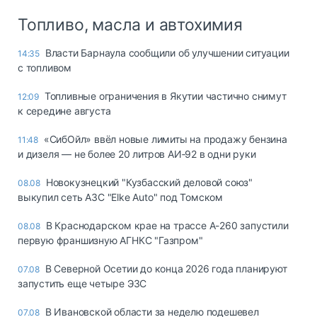
Топливо, масла и автохимия
Власти Барнаула сообщили об улучшении ситуации
14:35
с топливом
Топливные ограничения в Якутии частично снимут
12:09
к середине августа
«СибОйл» ввёл новые лимиты на продажу бензина
11:48
и дизеля — не более 20 литров АИ‑92 в одни руки
Новокузнецкий "Кузбасский деловой союз"
08.08
выкупил сеть АЗС "Elke Auto" под Томском
В Краснодарском крае на трассе А-260 запустили
08.08
первую франшизную АГНКС "Газпром"
В Северной Осетии до конца 2026 года планируют
07.08
запустить еще четыре ЭЗС
В Ивановской области за неделю подешевел
07.08