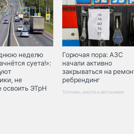
Горючая пора: АЗС
еднюю неделю
начали активно
ачнётся суета!»:
закрываться на ремон
куют
ребрендинг
ики, не
 освоить ЭТрН
Топливо, масла и автохимия