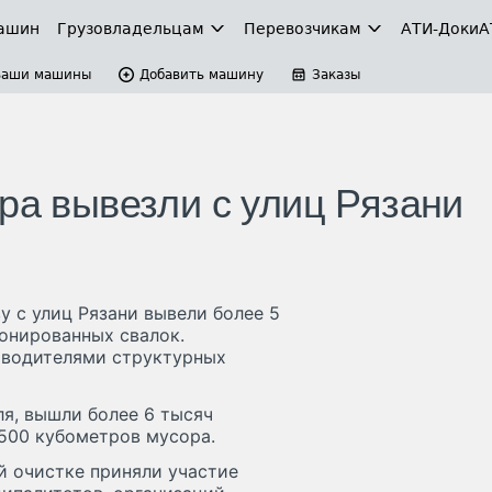
ашин
Грузовладельцам
Перевозчикам
АТИ-Доки
А
Ваши машины
Добавить машину
Заказы
ра вывезли с улиц Рязани
у с улиц Рязани вывели более 5
онированных свалок.
оводителями структурных
ля, вышли более 6 тысяч
 500 кубометров мусора.
й очистке приняли участие