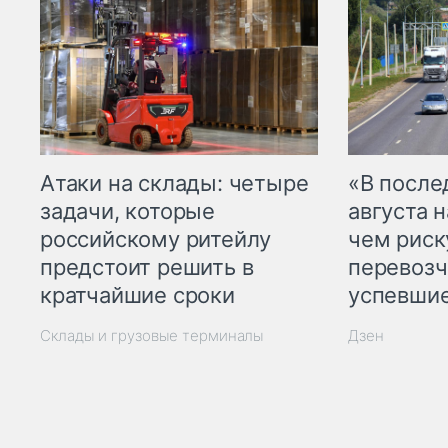
Атаки на склады: четыре
«В посл
задачи, которые
августа н
российскому ритейлу
чем рис
предстоит решить в
перевозч
кратчайшие сроки
успевшие
Склады и грузовые терминалы
Дзен