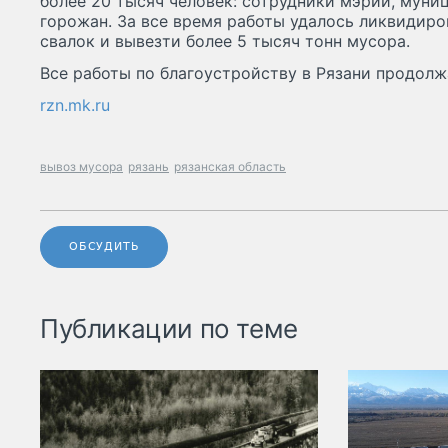
более 20 тысяч человек: сотрудники мэрии, муни
горожан. За все время работы удалось ликвидиро
свалок и вывезти более 5 тысяч тонн мусора.
Все работы по благоустройству в Рязани продолж
rzn.mk.ru
вывоз мусора
рязань
рязанская область
ОБСУДИТЬ
Публикации по теме