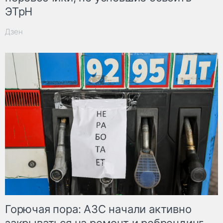
ЭТрН
Дзен
Горючая пора: АЗС начали активно
закрываться на ремонт и ребрендинг