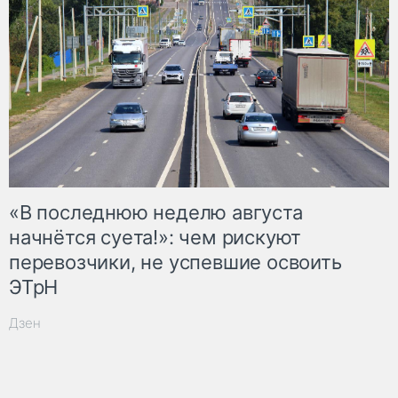
«В последнюю неделю августа
начнётся суета!»: чем рискуют
перевозчики, не успевшие освоить
ЭТрН
Дзен