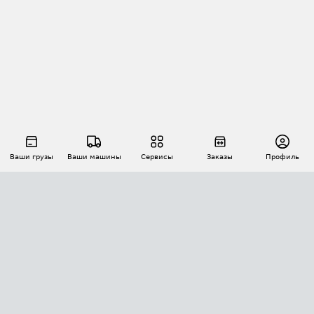
Ваши грузы
Ваши машины
Сервисы
Заказы
Профиль
АВТОМАТИЗАЦИЯ ПЕРЕВОЗОК
Площадки
Заказы
Торги
Тендеры
АТИ-Доки
GPS-мониторинг
АТИ Мессенджер
Цепочки грузов
API ATI.SU