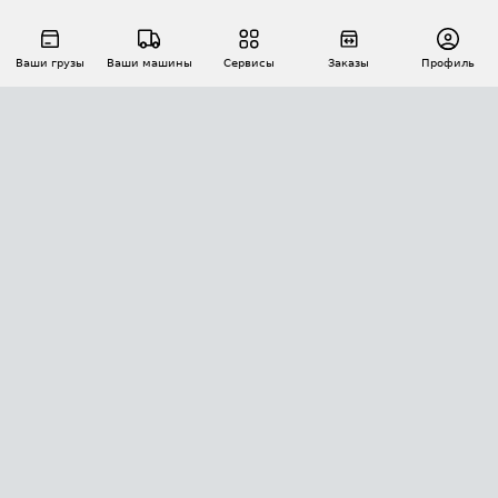
Ваши грузы
Ваши машины
Сервисы
Заказы
Профиль
АВТОМАТИЗАЦИЯ ПЕРЕВОЗОК
Площадки
Заказы
Торги
Тендеры
АТИ-Доки
GPS-мониторинг
АТИ Мессенджер
Цепочки грузов
API ATI.SU
ПОЛЕЗНОЕ
Расчет расстояний
БЕЗОПАСНОСТЬ
Академия ATI.SU
ATI.SU о безопасности
Звезды ATI.SU на вашем сайте
КОНТАКТЫ И ТАРИФЫ
Памятка по проверке контрагентов
Индекс ATI.SU FTL РФ
О системе ATI.SU
Светофор+
Средние ставки
ИНФОРМАЦИЯ
Контактная информация