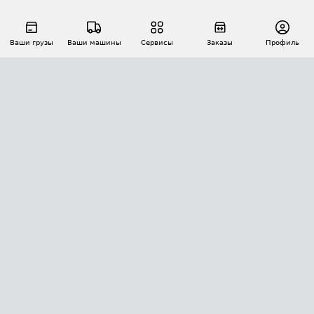
Ваши грузы
Ваши машины
Сервисы
Заказы
Профиль
АВТОМАТИЗАЦИЯ ПЕРЕВОЗОК
Площадки
Заказы
Торги
Тендеры
АТИ-Доки
GPS-мониторинг
АТИ Мессенджер
Цепочки грузов
API ATI.SU
ПОЛЕЗНОЕ
Расчет расстояний
БЕЗОПАСНОСТЬ
Академия ATI.SU
ATI.SU о безопасности
Звезды ATI.SU на вашем сайте
КОНТАКТЫ И ТАРИФЫ
Памятка по проверке контрагентов
Индекс ATI.SU FTL РФ
О системе ATI.SU
Светофор+
Средние ставки
ИНФОРМАЦИЯ