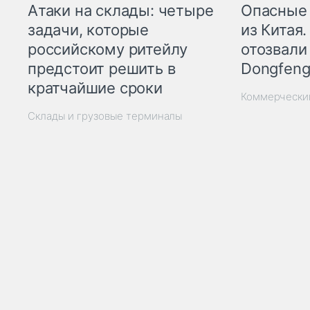
Опасные
Атаки на склады: четыре
из Китая.
задачи, которые
отозвали
российскому ритейлу
Dongfeng
предстоит решить в
кратчайшие сроки
Коммерчески
Склады и грузовые терминалы