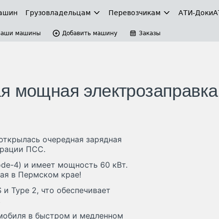
ашин
Грузовладельцам
Перевозчикам
АТИ-Доки
А
Ваши машины
Добавить машину
Заказы
ая мощная электрозаправка
 открылась очередная зарядная
орации ПСС.
de-4) и имеет мощность 60 кВт.
ая в Пермском крае!
и Type 2, что обеспечивает
.
мобиля в быстром и медленном