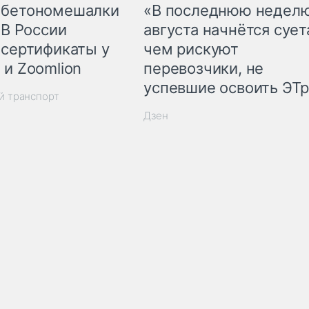
 бетономешалки
«В последнюю недел
 В России
августа начнётся суета
 сертификаты у
чем рискуют
 и Zoomlion
перевозчики, не
успевшие освоить ЭТ
й транспорт
Дзен