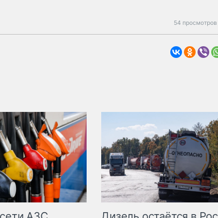
54 просмотров 
сети АЗС
Дизель остаётся в Ро