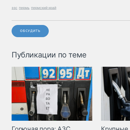
эзс
пермь
пермский край
ОБСУДИТЬ
Публикации по теме
Горючая пора: АЗС
Крупные 