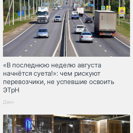
«В последнюю неделю августа
начнётся суета!»: чем рискуют
перевозчики, не успевшие освоить
ЭТрН
Дзен