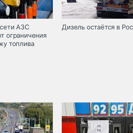
сети АЗС
Дизель остаётся в Ро
т ограничения
жу топлива