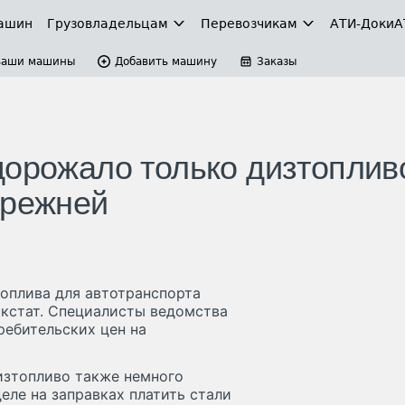
ашин
Грузовладельцам
Перевозчикам
АТИ-Доки
А
Ваши машины
Добавить машину
Заказы
дорожало только дизтоплив
прежней
оплива для автотранспорта
скстат. Специалисты ведомства
ебительских цен на
дизтопливо также немного
еле на заправках платить стали