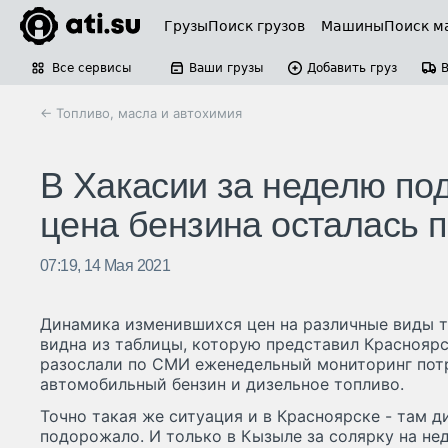
Грузы
Поиск грузов
Машины
Поиск м
Все сервисы
Ваши грузы
Добавить груз
← Топливо, масла и автохимия
В Хакасии за неделю по
цена бензина осталась 
07:19, 14 Мая 2021
Динамика изменившихся цен на различные виды т
видна из таблицы, которую представил Краснояр
разослали по СМИ еженедельный мониторинг потр
автомобильный бензин и дизельное топливо.
Точно такая же ситуация и в Красноярске - там 
подорожало. И только в Кызыле за солярку на нед