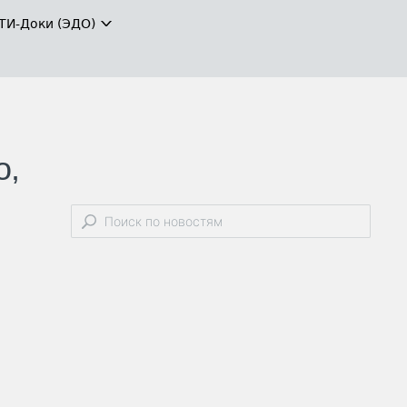
ТИ-Доки (ЭДО)
о,