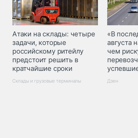
Атаки на склады: четыре
«В посл
задачи, которые
августа н
российскому ритейлу
чем рис
предстоит решить в
перевозч
кратчайшие сроки
успевшие
Склады и грузовые терминалы
Дзен