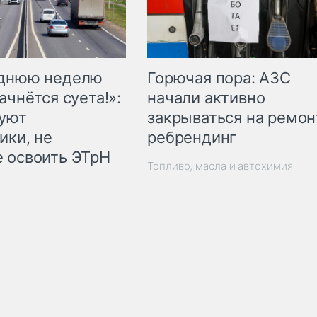
Горючая пора: АЗС
еднюю неделю
начали активно
ачнётся суета!»:
закрываться на ремон
куют
ребрендинг
ики, не
 освоить ЭТрН
Топливо, масла и автохимия