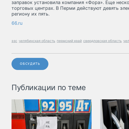
заправок установила компания «Фора». Еще неск
торговых центрах. В Перми действуют девять эле
региону их пять.
66.ru
эзс
челябинская область
пермский край
свердловская область
че
ОБСУДИТЬ
Публикации по теме