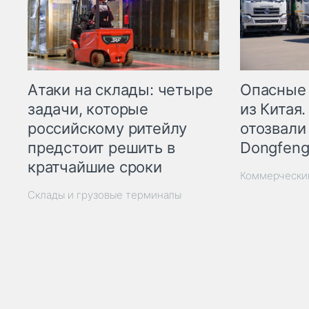
Опасные
Атаки на склады: четыре
из Китая.
задачи, которые
отозвали
российскому ритейлу
Dongfeng
предстоит решить в
кратчайшие сроки
Коммерчески
Склады и грузовые терминалы