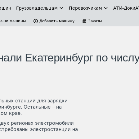
ашин
Грузовладельцам
Перевозчикам
АТИ-Доки
А
Ваши машины
Добавить машину
Заказы
нали Екатеринбург по числ
льных станций для зарядки
ринбурге. Остальные – на
ком крае.
 двух регионах электромобили
стребованы электростанции на