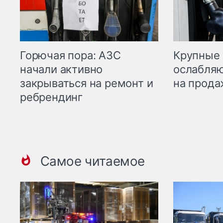
Горючая пора: АЗС
Крупные 
начали активно
ослабляю
закрываться на ремонт и
на прода
ребрендинг
Самое читаемое