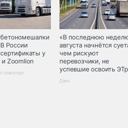
 бетономешалки
«В последнюю недел
 В России
августа начнётся суета
 сертификаты у
чем рискуют
 и Zoomlion
перевозчики, не
успевшие освоить ЭТ
й транспорт
Дзен