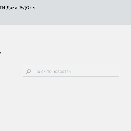
ТИ-Доки (ЭДО)
у