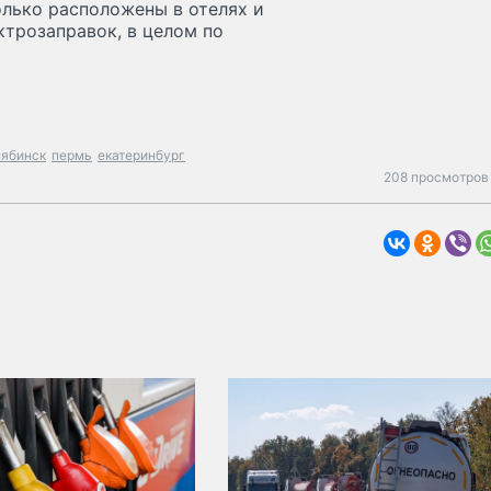
олько расположены в отелях и
ктрозаправок, в целом по
лябинск
пермь
екатеринбург
208 просмотров 