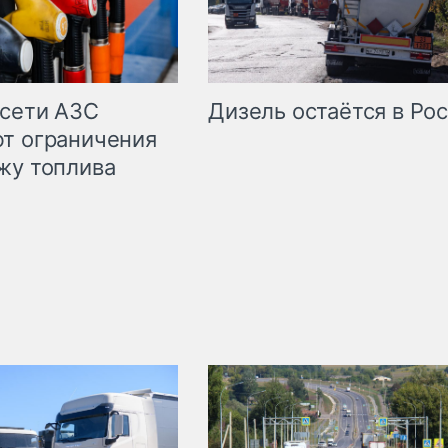
сети АЗС
Дизель остаётся в Ро
т ограничения
жу топлива