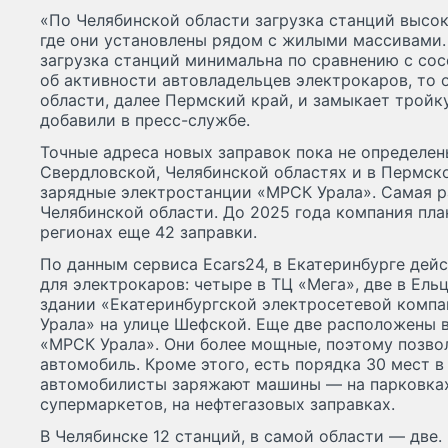
«По Челябинской области загрузка станций высока
где они установлены рядом с жилыми массивами.
загрузка станций минимальна по сравнению с сос
об активности автовладельцев электрокаров, то 
области, далее Пермский край, и замыкает тройк
добавили в пресс-службе.
Точные адреса новых заправок пока не определены
Свердловской, Челябинской областях и в Пермск
зарядные электростанции «МРСК Урала». Самая р
Челябинской области. До 2025 года компания пла
регионах еще 42 заправки.
По данным сервиса Ecars24, в Екатеринбурге дей
для электрокаров: четыре в ТЦ «Мега», две в Ель
здании «Екатеринбургской электросетевой компа
Урала» на улице Шефской. Еще две расположены в
«МРСК Урала». Они более мощные, поэтому позво
автомобиль. Кроме этого, есть порядка 30 мест в 
автомобилисты заряжают машины — на парковках
супермаркетов, на нефтегазовых заправках.
В Челябинске 12 станций, в самой области — две