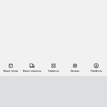
Ваши грузы
Ваши машины
Сервисы
Заказы
Профиль
АВТОМАТИЗАЦИЯ ПЕРЕВОЗОК
Площадки
Заказы
Торги
Тендеры
АТИ-Доки