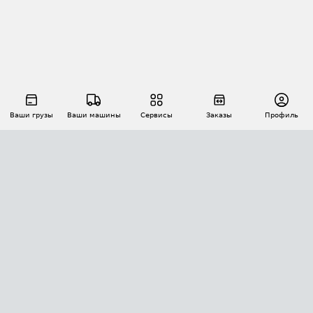
Ваши грузы
Ваши машины
Сервисы
Заказы
Профиль
АВТОМАТИЗАЦИЯ ПЕРЕВОЗОК
Площадки
Заказы
Торги
Тендеры
АТИ-Доки
GPS-мониторинг
АТИ Мессенджер
Цепочки грузов
API ATI.SU
ПОЛЕЗНОЕ
Расчет расстояний
БЕЗОПАСНОСТЬ