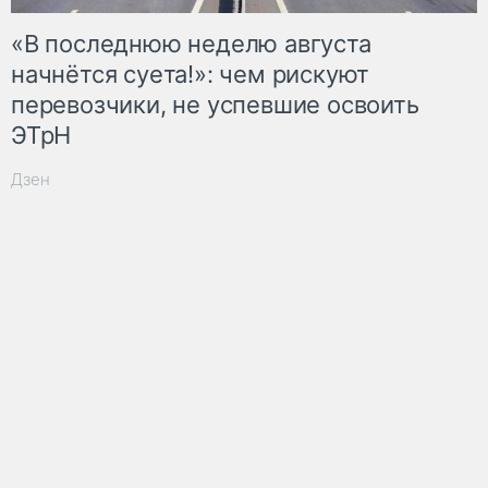
«В последнюю неделю августа
начнётся суета!»: чем рискуют
перевозчики, не успевшие освоить
ЭТрН
Дзен