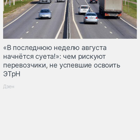
«В последнюю неделю августа
начнётся суета!»: чем рискуют
перевозчики, не успевшие освоить
ЭТрН
Дзен