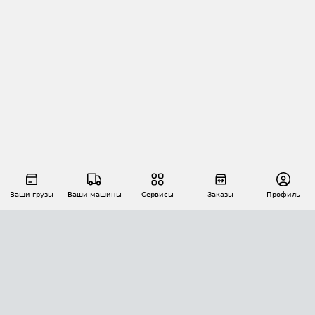
Ваши грузы
Ваши машины
Сервисы
Заказы
Профиль
АВТОМАТИЗАЦИЯ ПЕРЕВОЗОК
Площадки
Заказы
Торги
Тендеры
АТИ-Доки
GPS-мониторинг
АТИ Мессенджер
Цепочки грузов