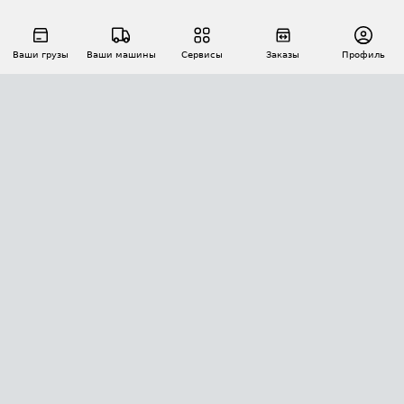
Ваши грузы
Ваши машины
Сервисы
Заказы
Профиль
АВТОМАТИЗАЦИЯ ПЕРЕВОЗОК
Площадки
Заказы
Торги
Тендеры
АТИ-Доки
GPS-мониторинг
АТИ Мессенджер
Цепочки грузов
API ATI.SU
ПОЛЕЗНОЕ
Расчет расстояний
БЕЗОПАСНОСТЬ
Академия ATI.SU
ATI.SU о безопасности
Звезды ATI.SU на вашем сайте
КОНТАКТЫ И ТАРИФЫ
Памятка по проверке контрагентов
Индекс ATI.SU FTL РФ
О системе ATI.SU
Светофор+
Средние ставки
ИНФОРМАЦИЯ