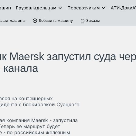
ашин
Грузовладельцам
Перевозчикам
АТИ-Доки
А
Ваши машины
Добавить машину
Заказы
к Maersk запустил суда че
о канала
аяся на контейнерных
цидента с блокировкой Суэцкого
я компания Maersk - запустила
Теперь ее маршрут будет
ше - по российским железным