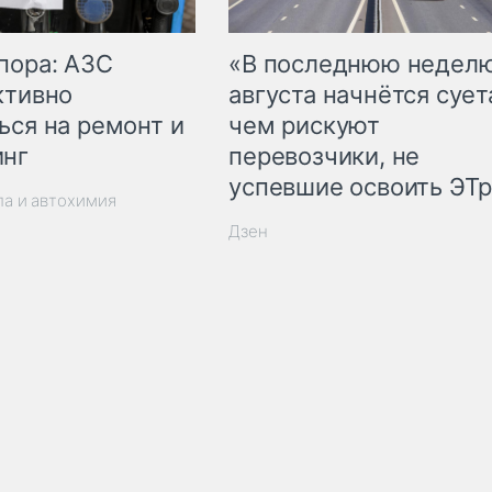
пора: АЗС
«В последнюю недел
ктивно
августа начнётся суета
ься на ремонт и
чем рискуют
инг
перевозчики, не
успевшие освоить ЭТ
ла и автохимия
Дзен