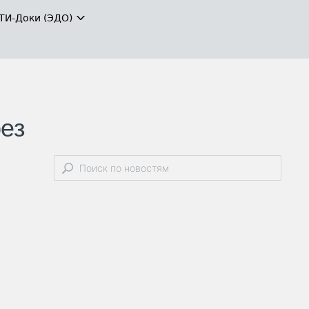
ТИ-Доки (ЭДО)
рез