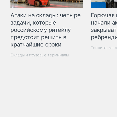
Горючая 
Атаки на склады: четыре
начали а
задачи, которые
закрыват
российскому ритейлу
ребренд
предстоит решить в
кратчайшие сроки
Топливо, мас
Склады и грузовые терминалы