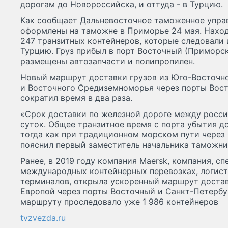
дорогам до Новороссийска, и оттуда - в Турцию.
Как сообщает Дальневосточное таможенное управ
оформлены на таможне в Приморье 24 мая. Нахо
247 транзитных контейнеров, которые следовали 
Турцию. Груз прибыл в порт Восточный (Приморск
размещены автозапчасти и полипропилен.
Новый маршрут доставки грузов из Юго-Восточно
и Восточного Средиземноморья через порты Вос
сократил время в два раза.
«Срок доставки по железной дороге между росси
суток. Общее транзитное время с порта убытия до
тогда как при традиционном морском пути через 
пояснил первый заместитель начальника таможн
Ранее, в 2019 году компания Maersk, компания, 
международных контейнерных перевозках, логис
терминалов, открыла ускоренный маршрут достав
Европой через порты Восточный и Санкт-Петербур
маршруту проследовало уже 1 986 контейнеров
tvzvezda.ru