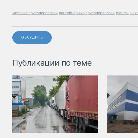
морские грузоперевозки
контейнерные грузоперевозки
maersk
нах
ОБСУДИТЬ
Публикации по теме