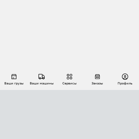
Ваши грузы
Ваши машины
Сервисы
Заказы
Профиль
АВТОМАТИЗАЦИЯ ПЕРЕВОЗОК
Площадки
Заказы
Торги
Тендеры
АТИ-Доки
GPS-мониторинг
АТИ Мессенджер
Цепочки грузов