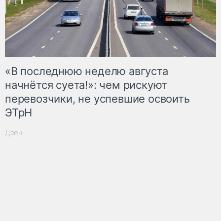
«В последнюю неделю августа
начнётся суета!»: чем рискуют
перевозчики, не успевшие освоить
ЭТрН
Дзен