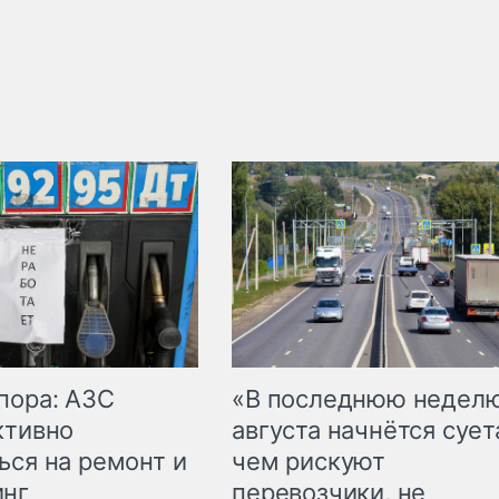
пора: АЗС
«В последнюю недел
ктивно
августа начнётся суета
ься на ремонт и
чем рискуют
инг
перевозчики, не