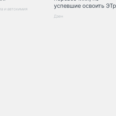
успевшие освоить ЭТ
ла и автохимия
Дзен