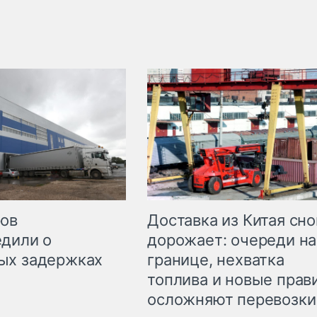
Доставка из Китая сно
ров
дорожает: очереди на
дили о
границе, нехватка
ых задержках
топлива и новые прав
осложняют перевозки