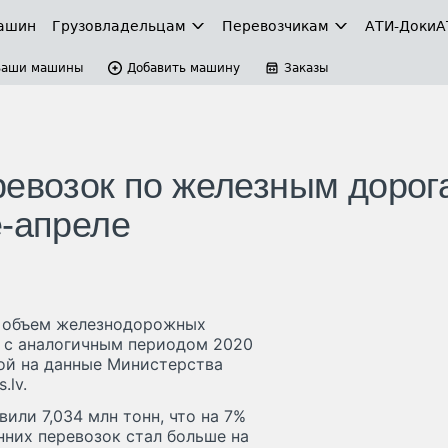
ашин
Грузовладельцам
Перевозчикам
АТИ-Доки
А
Ваши машины
Добавить машину
Заказы
ревозок по железным дорог
е-апреле
а объем железнодорожных
ю с аналогичным периодом 2020
кой на данные Министерства
.lv.
или 7,034 млн тонн, что на 7%
нних перевозок стал больше на