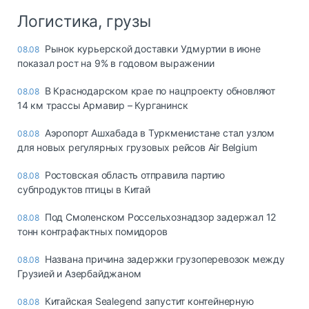
Логистика, грузы
Рынок курьерской доставки Удмуртии в июне
08.08
показал рост на 9% в годовом выражении
В Краснодарском крае по нацпроекту обновляют
08.08
14 км трассы Армавир – Курганинск
Аэропорт Ашхабада в Туркменистане стал узлом
08.08
для новых регулярных грузовых рейсов Air Belgium
Ростовская область отправила партию
08.08
субпродуктов птицы в Китай
Под Смоленском Россельхознадзор задержал 12
08.08
тонн контрафактных помидоров
Названа причина задержки грузоперевозок между
08.08
Грузией и Азербайджаном
Китайская Sealegend запустит контейнерную
08.08