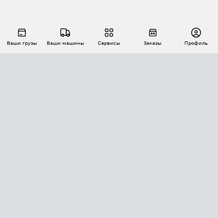
Ваши грузы
Ваши машины
Сервисы
Заказы
Профиль
АВТОМАТИЗАЦИЯ ПЕРЕВОЗОК
Площадки
Заказы
Торги
Тендеры
АТИ-Доки
GPS-мониторинг
АТИ Мессенджер
Цепочки грузов
API ATI.SU
ПОЛЕЗНОЕ
Расчет расстояний
БЕЗОПАСНОСТЬ
Академия ATI.SU
ATI.SU о безопасности
Звезды ATI.SU на вашем сайте
КОНТАКТЫ И ТАРИФЫ
Памятка по проверке контрагентов
Индекс ATI.SU FTL РФ