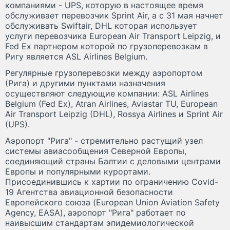
компаниями - UPS, которую в настоящее время
обслуживает перевозчик Sprint Air, а с 31 мая начнет
обслуживать Swiftair, DHL которая использует
услуги перевозчика European Air Transport Leipzig, и
Fed Ex партнером которой по грузоперевозкам в
Ригу является ASL Airlines Belgium.
Регулярные грузоперевозки между аэропортом
(Рига) и другими пунктами назначения
осуществляют следующие компании: ASL Airlines
Belgium (Fed Ex), Atran Airlines, Aviastar TU, European
Air Transport Leipzig (DHL), Rossya Airlines и Sprint Air
(UPS).
Аэропорт "Рига" - стремительно растущий узел
системы авиасообщения Северной Европы,
соединяющий страны Балтии с деловыми центрами
Европы и популярными курортами.
Присоединившись к хартии по ограничению Covid-
19 Агентства авиационной безопасности
Европейского союза (European Union Aviation Safety
Agency, EASA), аэропорт "Рига" работает по
наивысшим стандартам эпидемиологической